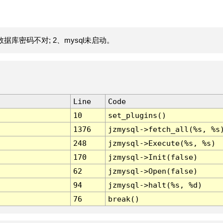
据库密码不对; 2、mysql未启动。
Line
Code
10
set_plugins()
1376
jzmysql->fetch_all(%s, %s
248
jzmysql->Execute(%s, %s)
170
jzmysql->Init(false)
62
jzmysql->Open(false)
94
jzmysql->halt(%s, %d)
76
break()